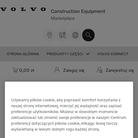
Construction Equipment
Marketplace
STRONA GŁÓWNA
PRODUKTY I CZĘŚCI
VOLVO CONNECT
Koszyk: pusty
0,00 zł
Zaloguj się
Zarejestruj się
Używamy plików cookie, aby poprawić komfort korzystania z
Przepraszamy, ale nie można znaleźć
naszej strony internetowej, mierzyć jej wydajność oraz zapisać
preferencje użytkowników. Możesz w dowolnym momencie
części "VOE14781421".
zaktualizować lub zmienić swoje preferencje w naszym Centrum
preferencji dotyczących plików cookie, klikając ikonę tarczy
wyświetlaną w lewym dolnym rogu każdej strony.