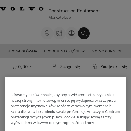
Construction Equipment
Marketplace
STRONA GŁÓWNA
PRODUKTY I CZĘŚCI
VOLVO CONNECT
Koszyk: pusty
0,00 zł
Zaloguj się
Zarejestruj się
Używamy plików cookie, aby poprawić komfort korzystania z
Przepraszamy, ale nie można znaleźć
naszej strony internetowej, mierzyć jej wydajność oraz zapisać
preferencje użytkowników. Możesz w dowolnym momencie
części "VOE994428".
zaktualizować lub zmienić swoje preferencje w naszym Centrum
preferencji dotyczących plików cookie, klikając ikonę tarczy
wyświetlaną w lewym dolnym rogu każdej strony.