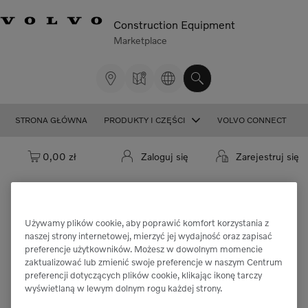
Construction Equipment
Marketplace
STRONA GŁÓWNA
PRODUKTY I CZĘŚCI
VOLVO CONNECT
Koszyk: pusty
0,00 zł
Zaloguj się
Zarejestruj się
Używamy plików cookie, aby poprawić komfort korzystania z
Przepraszamy, ale nie można znaleźć
naszej strony internetowej, mierzyć jej wydajność oraz zapisać
preferencje użytkowników. Możesz w dowolnym momencie
części "VOE9060100002".
zaktualizować lub zmienić swoje preferencje w naszym Centrum
preferencji dotyczących plików cookie, klikając ikonę tarczy
wyświetlaną w lewym dolnym rogu każdej strony.