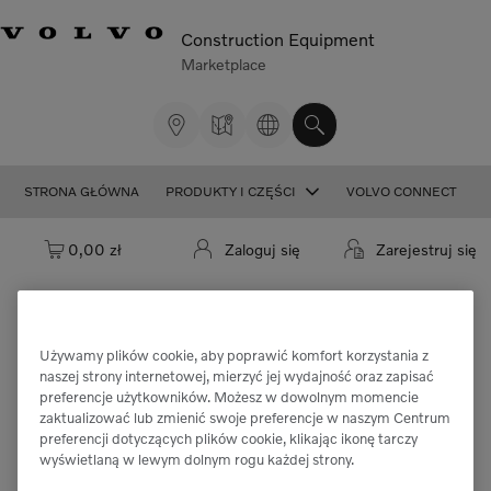
Construction Equipment
Marketplace
STRONA GŁÓWNA
PRODUKTY I CZĘŚCI
VOLVO CONNECT
Koszyk: pusty
0,00 zł
Zaloguj się
Zarejestruj się
Używamy plików cookie, aby poprawić komfort korzystania z
Przepraszamy, ale nie można znaleźć
naszej strony internetowej, mierzyć jej wydajność oraz zapisać
preferencje użytkowników. Możesz w dowolnym momencie
części "VOE12769591".
zaktualizować lub zmienić swoje preferencje w naszym Centrum
preferencji dotyczących plików cookie, klikając ikonę tarczy
wyświetlaną w lewym dolnym rogu każdej strony.