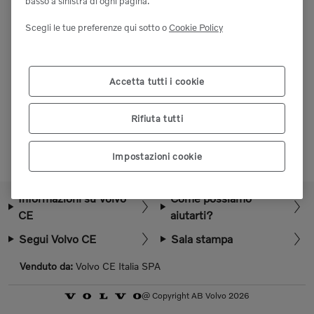
basso a sinistra di ogni pagina.
Effettui il login o la registrazione per visualizzare
Scegli le tue preferenze qui sotto o
Cookie Policy
altre parti.
Accetta tutti i cookie
Selezioni il paese
Rifiuta tutti
Impostazioni cookie
Informazioni su Volvo
Come possiamo
CE
aiutarti?
Segui Volvo CE
Sala stampa
Venduto da:
Volvo CE Italia SPA
@ Copyright AB Volvo 2026