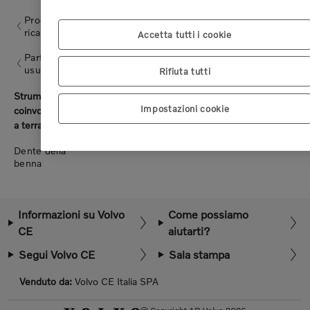
Prodotti e
ricambi
Accetta tutti i cookie
Parti di
usura
Rifiuta tutti
Aggiungi al carrello
Strumenti di
Impostazioni cookie
coinvolgimento
1 - 2 giorno(i)
a terra
Dente della
benna
Informazioni su Volvo
Come possiamo
CE
aiutarti?
Segui Volvo CE
Sala stampa
Venduto da:
Volvo CE Italia SPA