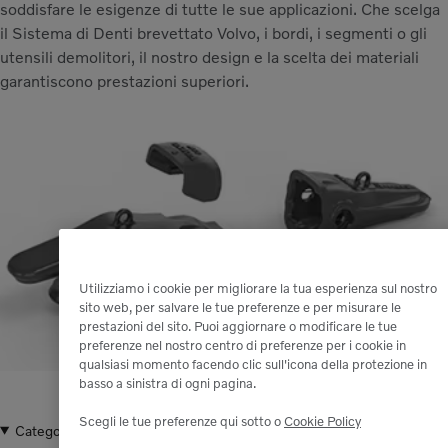
soddisfare le esigenze di tutte le sue applicazioni. Che scelga
il Sistema di Denti brevettato Volvo, i bordi, i segmenti o gli
utensili demolitori, il nostro design e la scelta dei materiali
garantiscono prestazioni superiori.
Utilizziamo i cookie per migliorare la tua esperienza sul nostro
sito web, per salvare le tue preferenze e per misurare le
prestazioni del sito. Puoi aggiornare o modificare le tue
preferenze nel nostro centro di preferenze per i cookie in
qualsiasi momento facendo clic sull'icona della protezione in
basso a sinistra di ogni pagina.
Scegli le tue preferenze qui sotto o
Cookie Policy
Categorie
DENTE ESCAVATO