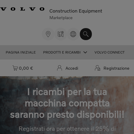
Construction Equipment
Marketplace
PAGINA INIZIALE
PRODOTTI E RICAMBI
VOLVO CONNECT
Carrello: vuoto
0,00 €
Accedi
Registrazione
I ricambi per la tua
macchina compatta
saranno presto disponibili!
Registrati ora per ottenere il 25% di