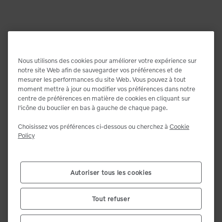
Nous utilisons des cookies pour améliorer votre expérience sur
Fermer
notre site Web afin de sauvegarder vos préférences et de
mesurer les performances du site Web. Vous pouvez à tout
Sélectionnez votre lieu de livraison
moment mettre à jour ou modifier vos préférences dans notre
centre de préférences en matière de cookies en cliquant sur
Entrez votre code postal. Nous vous mettrons en relation
l'icône du bouclier en bas à gauche de chaque page.
avec le revendeur le plus proche et vous montrerons les
meilleures offres.
Choisissez vos préférences ci-dessous ou cherchez à
Cookie
Inventory and product availability may change after dealer
Policy
selection.
Next image
Code postal (12345)
*
Autoriser tous les cookies
Confirmer
Tout refuser