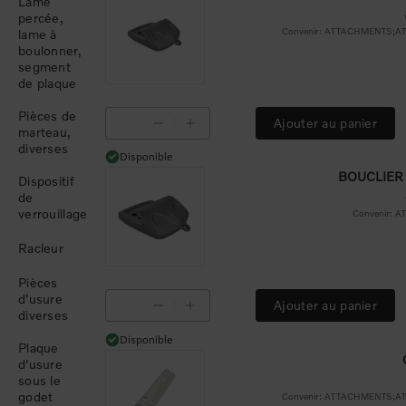
Lame
percée,
Convenir: ATTACHMENTS;
lame à
boulonner,
segment
de plaque
Pièces de
Ajouter au panier
marteau,
diverses
Disponible
Disponible
BOUCLIER
Dispositif
de
verrouillage
Convenir: 
Racleur
Pièces
d'usure
Ajouter au panier
diverses
Disponible
Disponible
Plaque
d'usure
sous le
godet
Convenir: ATTACHMENTS;