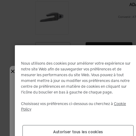
AD
Convenir: 
Ajouter au panier
Disponible
Disponible
Nous utilisons des cookies pour améliorer votre expérience sur
AD
notre site Web afin de sauvegarder vos préférences et de
Fermer
mesurer les performances du site Web. Vous pouvez à tout
moment mettre à jour ou modifier vos préférences dans notre
Sélectionnez votre lieu de livraison
centre de préférences en matière de cookies en cliquant sur
l'icône du bouclier en bas à gauche de chaque page.
Entrez votre code postal. Nous vous mettrons en relation avec le
revendeur le plus proche et vous montrerons les meilleures offres.
Choisissez vos préférences ci-dessous ou cherchez à
Cookie
Inventory and product availability may change after dealer selection.
Ajouter au panier
Policy
Disponible
Disponible
Code postal (12345)
*
Autoriser tous les cookies