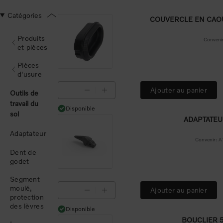
Catégories
COUVERCLE EN CA
Produits
Conven
et pièces
Pièces
d'usure
Ajouter au panier
Outils de
travail du
Disponible
Disponible
sol
ADAPTATEU
Adaptateur
Convenir:
Dent de
godet
Segment
moulé,
Ajouter au panier
protection
des lèvres
Disponible
Disponible
BOUCLIER 