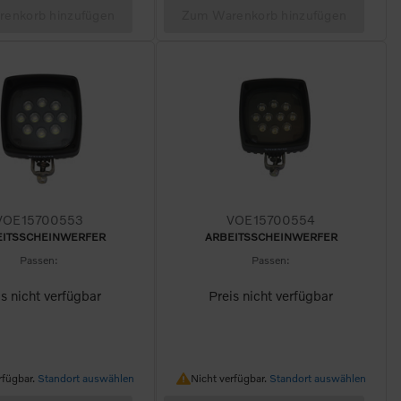
enkorb hinzufügen
Zum Warenkorb hinzufügen
VOE15700553
VOE15700554
EITSSCHEINWERFER
ARBEITSSCHEINWERFER
Passen:
Passen:
is nicht verfügbar
Preis nicht verfügbar
erfügbar.
Nicht verfügbar.
rfügbar.
Standort auswählen
Nicht verfügbar.
Standort auswählen