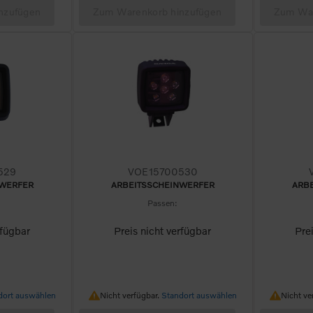
nzufügen
Zum Warenkorb hinzufügen
Zum War
529
VOE15700530
NWERFER
ARBEITSSCHEINWERFER
ARB
Passen:
rfügbar
Preis nicht verfügbar
Pre
Nicht verfügbar.
Nicht v
dort auswählen
Nicht verfügbar.
Standort auswählen
Nicht ve