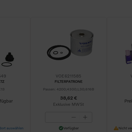
549
VOE6211585
TZ
FILTERPATRONE
E13
Passen: 4200;4300;L30;616B
38,62 €
rfügbar
Pre
Exklusive MWSt
Verfügbar
Nicht v
dort auswählen
Verfügbar
Nicht ve