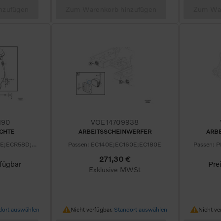
nzufügen
Zum Warenkorb hinzufügen
Zum War
190
VOE14709938
CHTE
ARBEITSSCHEINWERFER
ARB
Passen: EC60E;EW60E;ECR58D;ECR88D;EC65F;ECR90F;EW65F
Passen: EC140E;EC160E;EC180E
271,30 €
rfügbar
Pre
Exklusive MWSt
Nicht verfügbar.
Nicht v
dort auswählen
Nicht verfügbar.
Standort auswählen
Nicht ve