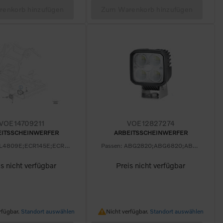
enkorb hinzufügen
Zum Warenkorb hinzufügen
VOE14709211
VOE12827274
EITSSCHEINWERFER
ARBEITSSCHEINWERFER
Passen: PL4809E;ECR145E;ECR235E;ECR355E;PL3005E;PL4809D;PL3005D
Passen: ABG2820;ABG6820;ABG6870;ABG7820;ABG8820;ABG2870;ABG4820;ABG7320;ABG7920
is nicht verfügbar
Preis nicht verfügbar
erfügbar.
Nicht verfügbar.
rfügbar.
Standort auswählen
Nicht verfügbar.
Standort auswählen