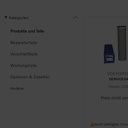
Kategorien
Produkte und Teile
Reparaturteile
Verschleißteile
Wartungsteile
VOE11370
Optionen & Zubehör
SERVICESA
Passen: CO
Andere
Preis nicht ve
Nicht verfügbar.
Nicht verfügbar.
Stan