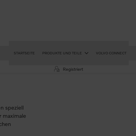
STARTSEITE
PRODUKTE UND TEILE
VOLVO CONNECT
Registriert
n speziell
ür maximale
ichen