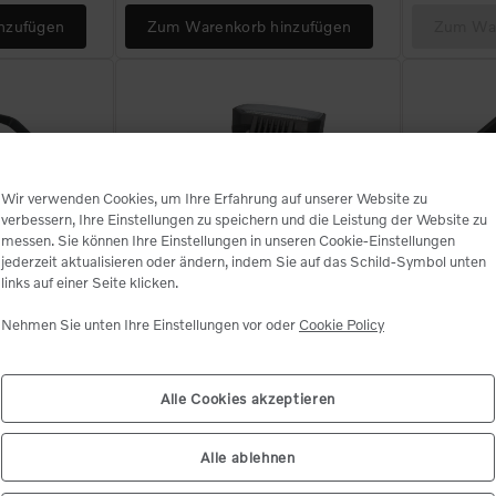
nzufügen
Zum Warenkorb hinzufügen
Zum War
Wir verwenden Cookies, um Ihre Erfahrung auf unserer Website zu
verbessern, Ihre Einstellungen zu speichern und die Leistung der Website zu
ie
messen. Sie können Ihre Einstellungen in unseren Cookie-Einstellungen
jederzeit aktualisieren oder ändern, indem Sie auf das Schild-Symbol unten
en Sie Ihren Versandort
770
VOE54211103
links auf einer Seite klicken.
NWERFER
ARBEITSSCHEINWERFER
ARB
Nehmen Sie unten Ihre Einstellungen vor oder
Cookie Policy
hre Postleitzahl ein. Wir werden Sie mit dem nächstgelegenen Händler zusammenbr
Passen: EC400F;EC500F;EC370F;EC230F;EC210F;ECR145F;EC360F;EC300F;EC260F;JEC230F;EC400FHR;EC500FHR;ECR355F;EC65F;EW150F;EW170F;ECR255F;ECR90F;EW65F;UEC1500F
Passen: A25G;A30G;A35G;A40G;A45G;A60H
Passen
sten Angebote zeigen.
d product availability may change after dealer selection.
rfügbar
Preis nicht verfügbar
E
Alle Cookies akzeptieren
zahl (12345)
*
Bestätigen 
Alle ablehnen
Nicht verfügbar.
dort auswählen
Nicht verfügbar.
Standort auswählen