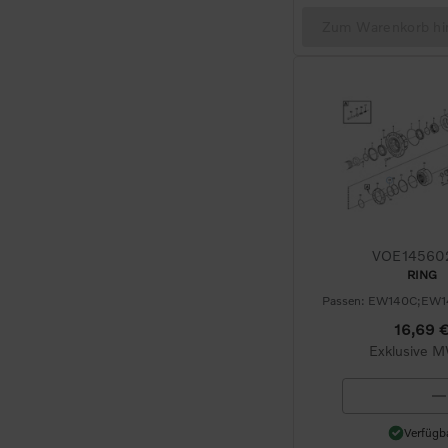
Zum Warenkorb hi
VOE14560
RING
16,69 
Exklusive 
Verfüg
Verfügb