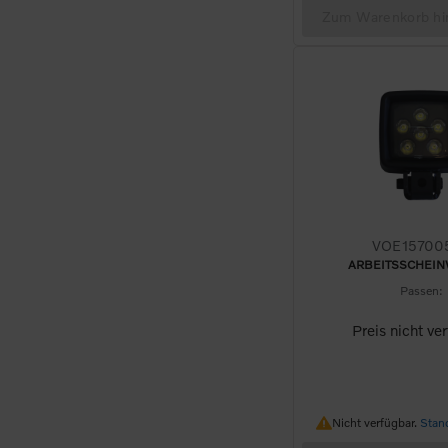
Zum Warenkorb hi
VOE15700
ARBEITSSCHEI
Passen:
Preis nicht ve
Nicht verfügbar.
Nicht verfügbar.
Stan