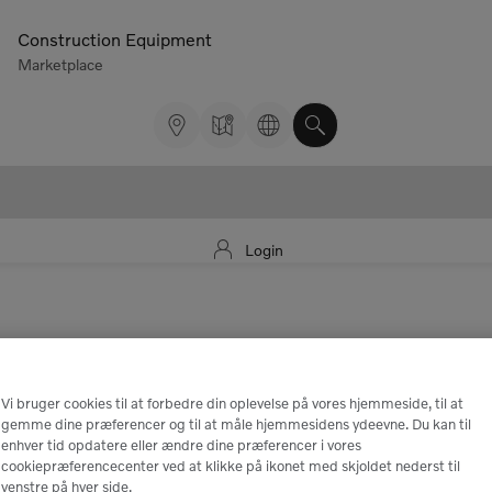
Construction Equipment
Marketplace
Login
ager, men delen "VOE60114324" kan ikke
Vi bruger cookies til at forbedre din oplevelse på vores hjemmeside, til at
gemme dine præferencer og til at måle hjemmesidens ydeevne. Du kan til
Log ind eller registrer dig for at se flere dele.
enhver tid opdatere eller ændre dine præferencer i vores
cookiepræferencecenter ved at klikke på ikonet med skjoldet nederst til
venstre på hver side.