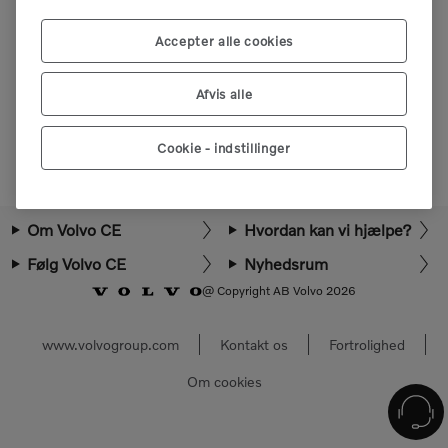
Log ind eller registrer dig for at se flere dele.
Accepter alle cookies
Vælg marked
Afvis alle
Cookie - indstillinger
Om Volvo CE
Hvordan kan vi hjælpe?
Følg Volvo CE
Nyhedsrum
@ Copyright AB Volvo 2026
www.volvogroup.com
Kontakt os
Fortrolighed
Om cookies